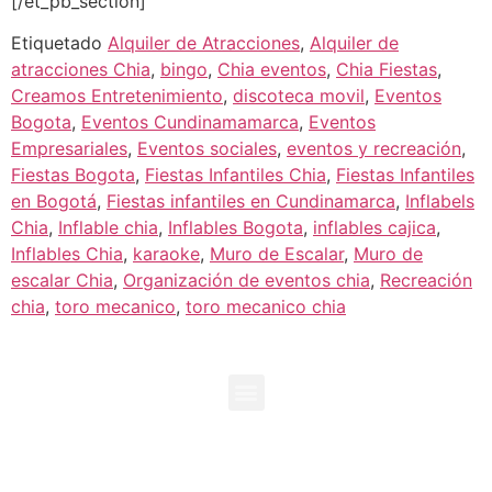
[/et_pb_section]
Etiquetado
Alquiler de Atracciones
,
Alquiler de
atracciones Chia
,
bingo
,
Chia eventos
,
Chia Fiestas
,
Creamos Entretenimiento
,
discoteca movil
,
Eventos
Bogota
,
Eventos Cundinamamarca
,
Eventos
Empresariales
,
Eventos sociales
,
eventos y recreación
,
Fiestas Bogota
,
Fiestas Infantiles Chia
,
Fiestas Infantiles
en Bogotá
,
Fiestas infantiles en Cundinamarca
,
Inflabels
Chia
,
Inflable chia
,
Inflables Bogota
,
inflables cajica
,
Inflables Chia
,
karaoke
,
Muro de Escalar
,
Muro de
escalar Chia
,
Organización de eventos chia
,
Recreación
chia
,
toro mecanico
,
toro mecanico chia
+573118096729
+573138995192