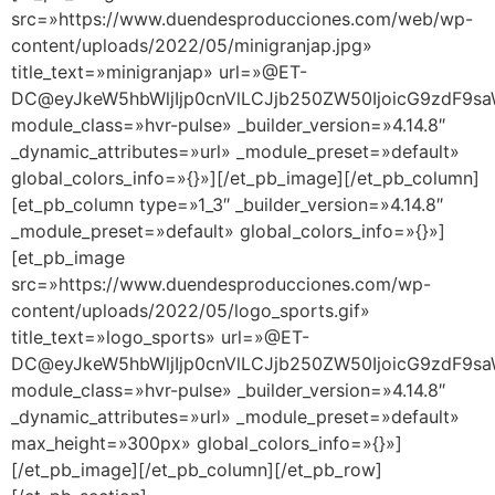
src=»https://www.duendesproducciones.com/web/wp-
content/uploads/2022/05/minigranjap.jpg»
title_text=»minigranjap» url=»@ET-
DC@eyJkeW5hbWljIjp0cnVlLCJjb250ZW50IjoicG9zdF9s
module_class=»hvr-pulse» _builder_version=»4.14.8″
_dynamic_attributes=»url» _module_preset=»default»
global_colors_info=»{}»][/et_pb_image][/et_pb_column]
[et_pb_column type=»1_3″ _builder_version=»4.14.8″
_module_preset=»default» global_colors_info=»{}»]
[et_pb_image
src=»https://www.duendesproducciones.com/wp-
content/uploads/2022/05/logo_sports.gif»
title_text=»logo_sports» url=»@ET-
DC@eyJkeW5hbWljIjp0cnVlLCJjb250ZW50IjoicG9zdF9s
module_class=»hvr-pulse» _builder_version=»4.14.8″
_dynamic_attributes=»url» _module_preset=»default»
max_height=»300px» global_colors_info=»{}»]
[/et_pb_image][/et_pb_column][/et_pb_row]