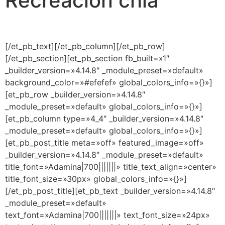
Recreación chia
[/et_pb_text][/et_pb_column][/et_pb_row]
[/et_pb_section][et_pb_section fb_built=»1″
_builder_version=»4.14.8″ _module_preset=»default»
background_color=»#efefef» global_colors_info=»{}»]
[et_pb_row _builder_version=»4.14.8″
_module_preset=»default» global_colors_info=»{}»]
[et_pb_column type=»4_4″ _builder_version=»4.14.8″
_module_preset=»default» global_colors_info=»{}»]
[et_pb_post_title meta=»off» featured_image=»off»
_builder_version=»4.14.8″ _module_preset=»default»
title_font=»Adamina|700|||||||» title_text_align=»center»
title_font_size=»30px» global_colors_info=»{}»]
[/et_pb_post_title][et_pb_text _builder_version=»4.14.8″
_module_preset=»default»
text_font=»Adamina|700|||||||» text_font_size=»24px»