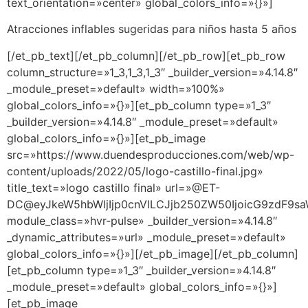
text_orientation=»center» global_colors_info=»{}»]
Atracciones inflables sugeridas para niños hasta 5 años
[/et_pb_text][/et_pb_column][/et_pb_row][et_pb_row
column_structure=»1_3,1_3,1_3″ _builder_version=»4.14.8″
_module_preset=»default» width=»100%»
global_colors_info=»{}»][et_pb_column type=»1_3″
_builder_version=»4.14.8″ _module_preset=»default»
global_colors_info=»{}»][et_pb_image
src=»https://www.duendesproducciones.com/web/wp-
content/uploads/2022/05/logo-castillo-final.jpg»
title_text=»logo castillo final» url=»@ET-
DC@eyJkeW5hbWljIjp0cnVlLCJjb250ZW50IjoicG9zdF9s
module_class=»hvr-pulse» _builder_version=»4.14.8″
_dynamic_attributes=»url» _module_preset=»default»
global_colors_info=»{}»][/et_pb_image][/et_pb_column]
[et_pb_column type=»1_3″ _builder_version=»4.14.8″
_module_preset=»default» global_colors_info=»{}»]
[et_pb_image