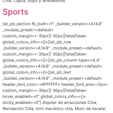
Chia, Cajica, Sopó y alrededores
Sports
[et_pb_section fb_built=»1″ _builder_version=»4.14.8″
_module_preset=»default»
custom_margin=»-30px||-30px||false|false»
global_colors_info=»{}»][et_pb_row
_builder_version=»4.14.8″ _module_preset=»default»
custom_margin=»-30px||-30px||false|false»
global_colors_info=»{}»][et_pb_column type=»4_4″
_builder_version=»4.14.8″ _module_preset=»default»
global_colors_info=»{}»][et_pb_text
_builder_version=»4.14.8″ _module_preset=»default»
header_text_color=»#FFFFFF» header_font_size=»2px»
custom_margin=»-30px||-30px||false|false»
hover_enabled=»0″ global_colors_info=»{}»
sticky_enabled=»0″] Alquiler de atracciones Chia,
Recreación Chia, toro mecánico chia, Muro de escalar