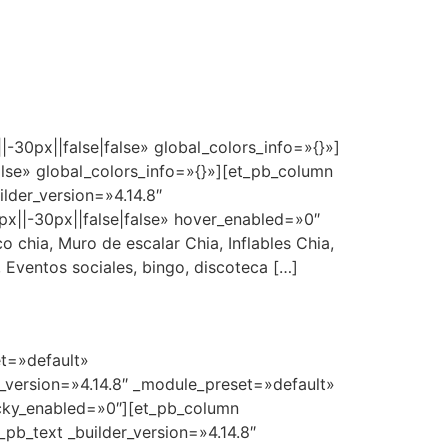
-30px||false|false» global_colors_info=»{}»]
lse» global_colors_info=»{}»][et_pb_column
lder_version=»4.14.8″
||-30px||false|false» hover_enabled=»0″
 chia, Muro de escalar Chia, Inflables Chia,
a, Eventos sociales, bingo, discoteca […]
et=»default»
_version=»4.14.8″ _module_preset=»default»
icky_enabled=»0″][et_pb_column
pb_text _builder_version=»4.14.8″