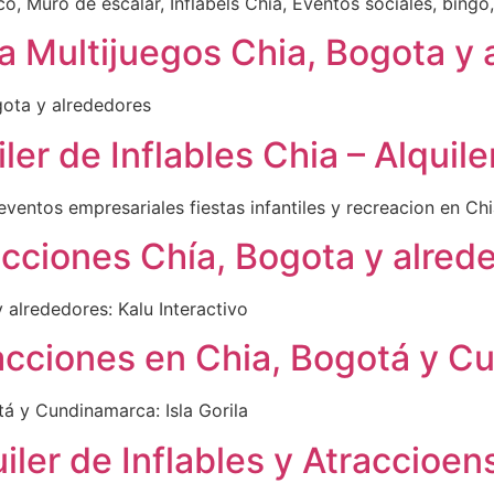
o, Muro de escalar, Inflabels Chia, Eventos sociales, bingo
ha Multijuegos Chia, Bogota y
gota y alrededores
ler de Inflables Chia – Alquil
s eventos empresariales fiestas infantiles y recreacion en Ch
racciones Chía, Bogota y alred
y alrededores: Kalu Interactivo
racciones en Chia, Bogotá y Cu
tá y Cundinamarca: Isla Gorila
iler de Inflables y Atraccioen