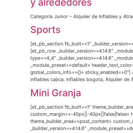
y alrededores
Categoría Junior – Alquiler de Inflables y At
Sports
[et_pb_section fb_built=»1″ _builder_version
[et_pb_row _builder_version=»4.14.8″ _modul
type=»4_4″ _builder_version=»4.14.8″ _module
_module_preset=»default» header_text_colo
global_colors_info=»{}» sticky_enabled=»0″] A
inflables cajica, inflables bogota, Alquiler d
Mini Granja
[et_pb_section fb_built=»1″ theme_builder_a
custom_margin=»-40px||-40px||false|false» 
theme_builder_area=»post_content» custom_m
_builder_version=»4.14.8″ _module_preset=»d