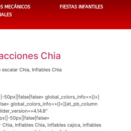
S MECÁNICOS
FIESTAS INFANTILES
IALES
tracciones Chia
 escalar Chia, Inflables Chia
-50px||false|false» global_colors_info=»{}»]
lse» global_colors_info=»{}»][et_pb_column
lder_version=»4.14.8″
||-50px||false|false»
hia, Inflables Chia, inflables cajica, inflables