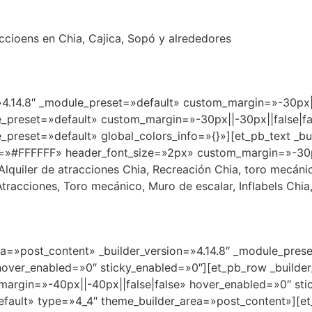
raccioens en Chia, Cajica, Sopó y alrededores
=»4.14.8″ _module_preset=»default» custom_margin=»-30px||
e_preset=»default» custom_margin=»-30px||-30px||false|fa
_preset=»default» global_colors_info=»{}»][et_pb_text _bui
r=»#FFFFFF» header_font_size=»2px» custom_margin=»-30px
lquiler de atracciones Chia, Recreación Chia, toro mecánico
e Atracciones, Toro mecánico, Muro de escalar, Inflabels Chi
rea=»post_content» _builder_version=»4.14.8″ _module_pres
hover_enabled=»0″ sticky_enabled=»0″][et_pb_row _builder
argin=»-40px||-40px||false|false» hover_enabled=»0″ st
efault» type=»4_4″ theme_builder_area=»post_content»][et_