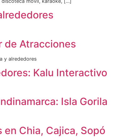
, discoteca movil, karaoke, […]
 alrededores
er de Atracciones
ia y alrededores
edores: Kalu Interactivo
ndinamarca: Isla Gorila
s en Chia, Cajica, Sopó