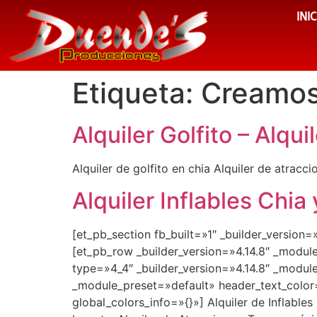
INI
Etiqueta:
Creamos
Alquiler Golfito – Alqui
Alquiler de golfito en chia Alquiler de atracci
Alquiler Inflables Chia
[et_pb_section fb_built=»1″ _builder_version
[et_pb_row _builder_version=»4.14.8″ _modul
type=»4_4″ _builder_version=»4.14.8″ _module
_module_preset=»default» header_text_color
global_colors_info=»{}»] Alquiler de Inflables 