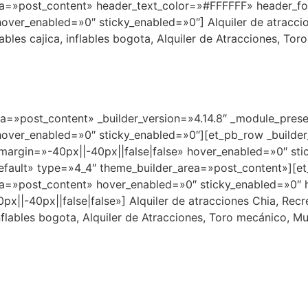
ea=»post_content» header_text_color=»#FFFFFF» header_f
over_enabled=»0″ sticky_enabled=»0″] Alquiler de atracci
lables cajica, inflables bogota, Alquiler de Atracciones, Tor
rea=»post_content» _builder_version=»4.14.8″ _module_pres
hover_enabled=»0″ sticky_enabled=»0″][et_pb_row _builder
argin=»-40px||-40px||false|false» hover_enabled=»0″ st
efault» type=»4_4″ theme_builder_area=»post_content»][et_
ea=»post_content» hover_enabled=»0″ sticky_enabled=»0″ 
||-40px||false|false»] Alquiler de atracciones Chia, Recr
 inflables bogota, Alquiler de Atracciones, Toro mecánico, M
+5731180967