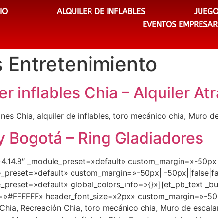
CIO
ALQUILER DE INFLABLES
JUEGO
EVENTOS EMPRESAR
 Entretenimiento
ler inflables Chia – Alquiler A
ones Chia, alquiler de inflables, toro mecánico chia, Muro de
 y Bogotá – Ring Gladiadores
=»4.14.8″ _module_preset=»default» custom_margin=»-50px||
e_preset=»default» custom_margin=»-50px||-50px||false|fa
_preset=»default» global_colors_info=»{}»][et_pb_text _bui
=»#FFFFFF» header_font_size=»2px» custom_margin=»-50px
Chia, Recreación Chia, toro mecánico chia, Muro de escalar C