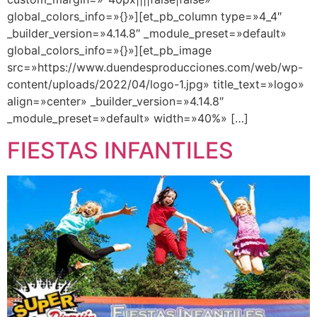
global_colors_info=»{}»][et_pb_column type=»4_4″
_builder_version=»4.14.8″ _module_preset=»default»
global_colors_info=»{}»][et_pb_image
src=»https://www.duendesproducciones.com/web/wp-
content/uploads/2022/04/logo-1.jpg» title_text=»logo»
align=»center» _builder_version=»4.14.8″
_module_preset=»default» width=»40%» […]
FIESTAS INFANTILES