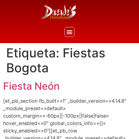
Etiqueta:
Fiestas
Bogota
Fiesta Neón
[et_pb_section fb_built=»1″ _builder_version=»4.14.8″
_module_preset=»default»
custom_margin=»-60px||-100px||false|false»
hover_enabled=»0″ global_colors_info=»{}»
sticky_enabled=»0″][et_pb_row
_builder_version=»4.14.8″ _module_preset=»default»