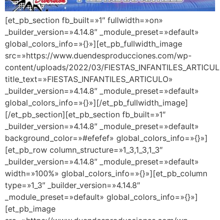
[et_pb_section fb_built=»1″ fullwidth=»on»
_builder_version=»4.14.8″ _module_preset=»default»
global_colors_info=»{}»][et_pb_fullwidth_image
src=»https://www.duendesproducciones.com/wp-
content/uploads/2022/03/FIESTAS_INFANTILES_ARTICU
title_text=»FIESTAS_INFANTILES_ARTICULO»
_builder_version=»4.14.8″ _module_preset=»default»
global_colors_info=»{}»][/et_pb_fullwidth_image]
[/et_pb_section][et_pb_section fb_built=»1″
_builder_version=»4.14.8″ _module_preset=»default»
background_color=»#efefef» global_colors_info=»{}»]
[et_pb_row column_structure=»1_3,1_3,1_3″
_builder_version=»4.14.8″ _module_preset=»default»
width=»100%» global_colors_info=»{}»][et_pb_column
type=»1_3″ _builder_version=»4.14.8″
_module_preset=»default» global_colors_info=»{}»]
[et_pb_image