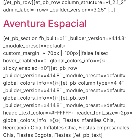
[/et_pb_row][et_pb_row column_structure=»1_2,1_2″
admin_label=»row» _builder_version=»3.25″ […]
Aventura Espacial
[et_pb_section fb_built=»1″ _builder_version=»4.14.8″
_module_preset=»default»
custom_margin=»-70px||-100px||false|false»
hover_enabled=»0″ global_colors_info=»{}»
sticky_enabled=»0″][et_pb_row
_builder_version=»4.14.8″ _module_preset=»default»
global_colors_info=»{}»][et_pb_column type=»4_4″
_builder_version=»4.14.8″ _module_preset=»default»
global_colors_info=»{}»][et_pb_text
_builder_version=»4.14.8″ _module_preset=»default»
header_text_color=»#FFFFFF» header_font_size=»2px»
global_colors_info=»{}»] Fiestas Infantiles Chia,
Recreación Chia, Inflables Chia, Fiestas empresariales
Chia, Fiestas Bogota, Fiestas [/et_pb_text]