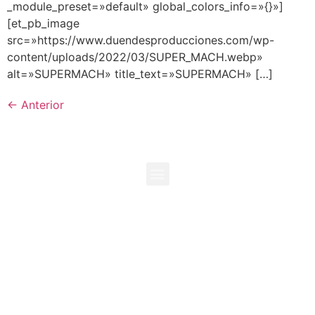
_module_preset=»default» global_colors_info=»{}»]
[et_pb_image
src=»https://www.duendesproducciones.com/wp-
content/uploads/2022/03/SUPER_MACH.webp»
alt=»SUPERMACH» title_text=»SUPERMACH» […]
←
Anterior
+573118096729
+573138995192
info@duendesproducciones.com
Chia, Cundinamarca. Colombia
Duendes Producciones es propiedad de Inversiones Kaluz
SAS