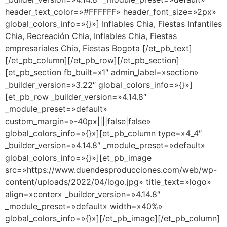
header_text_color=»#FFFFFF» header_font_size=»2px»
global_colors_info=»{}»] Inflables Chia, Fiestas Infantiles
Chia, Recreación Chia, Inflables Chia, Fiestas
empresariales Chia, Fiestas Bogota [/et_pb_text]
[/et_pb_column][/et_pb_row][/et_pb_section]
[et_pb_section fb_built=»1″ admin_label=»section»
_builder_version=»3.22″ global_colors_info=»{}»]
[et_pb_row _builder_version=»4.14.8″
_module_preset=»default»
custom_margin=»-40px||||false|false»
global_colors_info=»{}»][et_pb_column type=»4_4″
_builder_version=»4.14.8″ _module_preset=»default»
global_colors_info=»{}»][et_pb_image
src=»https://www.duendesproducciones.com/web/wp-
content/uploads/2022/04/logo.jpg» title_text=»logo»
align=»center» _builder_version=»4.14.8″
_module_preset=»default» width=»40%»
global_colors_info=»{}»][/et_pb_image][/et_pb_column]