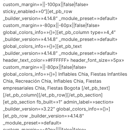
custom_margin=»||-100px||false|false»
sticky_enabled=»0″][et_pb_row
_builder_version=»4.14.8″ _module_preset=»default»
custom_margin=»-80px||-60px||false|false»
global_colors_info=»{}»][et_pb_column type=»4_4″
_builder_version=»4.14.8″ _module_preset=»default»
global_colors_info=»{}»][et_pb_text
_builder_version=»4.14.8″ _module_preset=»default»
header_text_color=»#FFFFFF» header_font_size=»5px»
custom_margin=»||-80px||false|false»
global_colors_info=»{}»] Inflables Chia, Fiestas Infantiles
Chia, Recreación Chia, Inflables Chia, Fiestas
empresariales Chia, Fiestas Bogota [/et_pb_text]
[/et_pb_column][/et_pb_row][/et_pb_section]
[et_pb_section fb_built=»1″ admin_label=»section»
_builder_version=»3.22″ global_colors_info=»{}»]
[et_pb_row _builder_version=»4.14.8″
_module_preset=»default»
custom_margin=»-40px||||false|false»