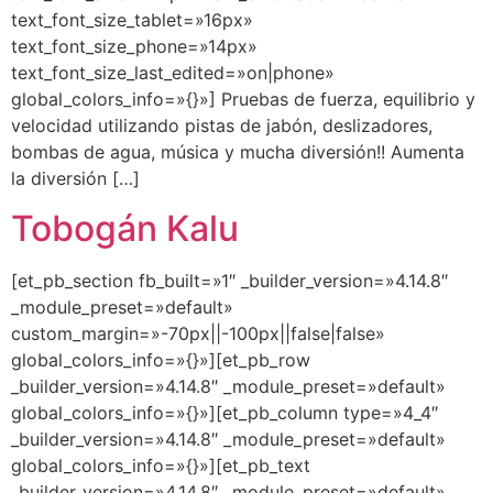
text_font_size_tablet=»16px»
text_font_size_phone=»14px»
text_font_size_last_edited=»on|phone»
global_colors_info=»{}»] Pruebas de fuerza, equilibrio y
velocidad utilizando pistas de jabón, deslizadores,
bombas de agua, música y mucha diversión!! Aumenta
la diversión […]
Tobogán Kalu
[et_pb_section fb_built=»1″ _builder_version=»4.14.8″
_module_preset=»default»
custom_margin=»-70px||-100px||false|false»
global_colors_info=»{}»][et_pb_row
_builder_version=»4.14.8″ _module_preset=»default»
global_colors_info=»{}»][et_pb_column type=»4_4″
_builder_version=»4.14.8″ _module_preset=»default»
global_colors_info=»{}»][et_pb_text
_builder_version=»4.14.8″ _module_preset=»default»