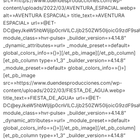
src=»https://www.duendesproducciones.com/wp-
content/uploads/2022/03/AVENTURA_ESPACIAL.webp»
alt=»AVENTURA ESPACIAL» title_text=»AVENTURA
ESPACIAL» url=»@ET-
DC@eyJkeW5hbWljIjp0cnVlLCJjb250ZW50IjoicG9zdF9s
module_class=»hvr-pulse» _builder_version=»4.14.8″
_dynamic_attributes=»url» _module_preset=»default»
global_colors_info=»{}»][/et_pb_image][/et_pb_column]
[et_pb_column type=»1_3″ _builder_version=»4.14.8″
_module_preset=»default» global_colors_info=»{}»]
[et_pb_image
src=»https://www.duendesproducciones.com/wp-
content/uploads/2022/03/FIESTA_DE_AGUA.webp»
title_text=»FIESTA_DE_AGUA» url=»@ET-
DC@eyJkeW5hbWljIjp0cnVlLCJjb250ZW50IjoicG9zdF9s
module_class=»hvr-pulse» _builder_version=»4.14.8″
_dynamic_attributes=»url» _module_preset=»default»
global_colors_info=»{}»][/et_pb_image][/et_pb_column]
[et_pb_column type=»1_3″ _builder_version=»4.14.8″