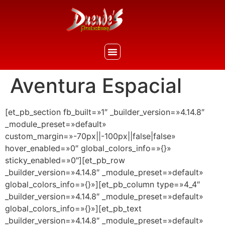
Aventura Espacial
[et_pb_section fb_built=»1″ _builder_version=»4.14.8″
_module_preset=»default»
custom_margin=»-70px||-100px||false|false»
hover_enabled=»0″ global_colors_info=»{}»
sticky_enabled=»0″][et_pb_row
_builder_version=»4.14.8″ _module_preset=»default»
global_colors_info=»{}»][et_pb_column type=»4_4″
_builder_version=»4.14.8″ _module_preset=»default»
global_colors_info=»{}»][et_pb_text
_builder_version=»4.14.8″ _module_preset=»default»