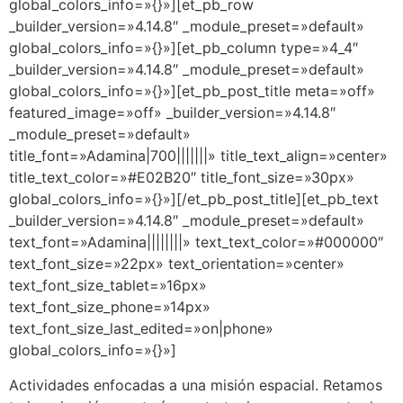
global_colors_info=»{}»][et_pb_row
_builder_version=»4.14.8″ _module_preset=»default»
global_colors_info=»{}»][et_pb_column type=»4_4″
_builder_version=»4.14.8″ _module_preset=»default»
global_colors_info=»{}»][et_pb_post_title meta=»off»
featured_image=»off» _builder_version=»4.14.8″
_module_preset=»default»
title_font=»Adamina|700|||||||» title_text_align=»center»
title_text_color=»#E02B20″ title_font_size=»30px»
global_colors_info=»{}»][/et_pb_post_title][et_pb_text
_builder_version=»4.14.8″ _module_preset=»default»
text_font=»Adamina||||||||» text_text_color=»#000000″
text_font_size=»22px» text_orientation=»center»
text_font_size_tablet=»16px»
text_font_size_phone=»14px»
text_font_size_last_edited=»on|phone»
global_colors_info=»{}»]
Actividades enfocadas a una misión espacial. Retamos