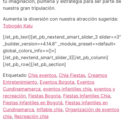
tu imaginación, puntería y estrategia para ser parte de
nuestra gran tripulación.
Aumenta la diversión con nuestra atracción sugerida:
Tobogán Kalu
[/et_pb_text][et_pb_nextend_smart_slider_3 slider=»3″
_builder_version=»4.14.8″ _module_preset=»default»
global_colors_info=»{}»]
[/et_pb_nextend_smart_slider_3][/et_pb_column]
[/et_pb_row][/et_pb_section]
Etiquetado
Chia eventos
,
Chia Fiestas
,
Creamos
Entretenimiento
,
Eventos Bogota
,
Eventos
Cundinamamarca
,
eventos infantiles chia
,
eventos y
recreación
,
Fiestas Bogota
,
Fiestas Infantiles Chia
,
Fiestas Infantiles en Bogotá
,
Fiestas infantiles en
Cundinamarca
,
Inflable chia
,
Organización de eventos
chia
,
Recreación chia