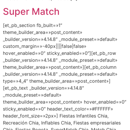
Super Match
[et_pb_section fb_built=»1″
theme_builder_area=»post_content»
_builder_version=»4.14.8″ _module_preset=»default»
custom_margin=»-40px||||false|false»
hover_enabled=»0″ sticky_enabled=»0″][et_pb_row
_builder_version=»4.14.8″ _module_preset=»default»
theme_builder_area=»post_content»][et_pb_column
_builder_version=»4.14.8″ _module_preset=»default»
type=»4_4″ theme_builder_area=»post_content»]
[et_pb_text _builder_version=»4.14.8″
_module_preset=»default»
theme_builder_area=»post_content» hover_enabled=»0″
sticky_enabled=»0″ header_text_color=»#FFFFFF»
header_font_size=»2px»] Fiestas Infantiles Chia,
Recreación Chia, Inflables Chia, Fiestas empresariales
Chia, Fiestas Bogota, SuperMatch Chia, Match Chia,