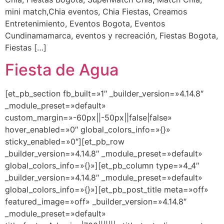
mini match,Chia eventos, Chia Fiestas, Creamos
Entretenimiento, Eventos Bogota, Eventos
Cundinamamarca, eventos y recreación, Fiestas Bogota,
Fiestas […]
Fiesta de Agua
[et_pb_section fb_built=»1″ _builder_version=»4.14.8″
_module_preset=»default»
custom_margin=»-60px||-50px||false|false»
hover_enabled=»0″ global_colors_info=»{}»
sticky_enabled=»0″][et_pb_row
_builder_version=»4.14.8″ _module_preset=»default»
global_colors_info=»{}»][et_pb_column type=»4_4″
_builder_version=»4.14.8″ _module_preset=»default»
global_colors_info=»{}»][et_pb_post_title meta=»off»
featured_image=»off» _builder_version=»4.14.8″
_module_preset=»default»