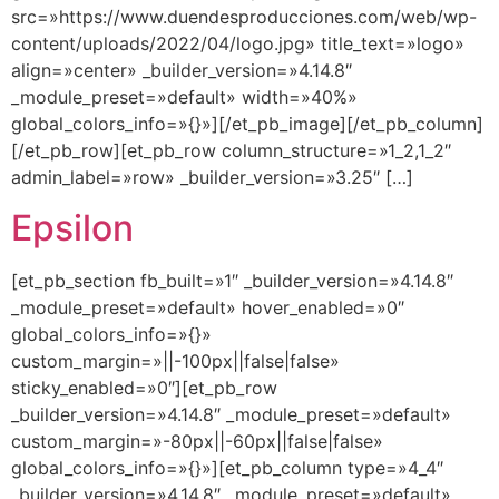
src=»https://www.duendesproducciones.com/web/wp-
content/uploads/2022/04/logo.jpg» title_text=»logo»
align=»center» _builder_version=»4.14.8″
_module_preset=»default» width=»40%»
global_colors_info=»{}»][/et_pb_image][/et_pb_column]
[/et_pb_row][et_pb_row column_structure=»1_2,1_2″
admin_label=»row» _builder_version=»3.25″ […]
Epsilon
[et_pb_section fb_built=»1″ _builder_version=»4.14.8″
_module_preset=»default» hover_enabled=»0″
global_colors_info=»{}»
custom_margin=»||-100px||false|false»
sticky_enabled=»0″][et_pb_row
_builder_version=»4.14.8″ _module_preset=»default»
custom_margin=»-80px||-60px||false|false»
global_colors_info=»{}»][et_pb_column type=»4_4″
_builder_version=»4.14.8″ _module_preset=»default»