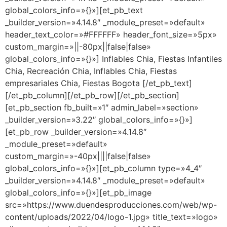
global_colors_info=»{}»][et_pb_text
_builder_version=»4.14.8″ _module_preset=»default»
header_text_color=»#FFFFFF» header_font_size=»5px»
custom_margin=»||-80px||false|false»
global_colors_info=»{}»] Inflables Chia, Fiestas Infantiles
Chia, Recreación Chia, Inflables Chia, Fiestas
empresariales Chia, Fiestas Bogota [/et_pb_text]
[/et_pb_column][/et_pb_row][/et_pb_section]
[et_pb_section fb_built=»1″ admin_label=»section»
_builder_version=»3.22″ global_colors_info=»{}»]
[et_pb_row _builder_version=»4.14.8″
_module_preset=»default»
custom_margin=»-40px||||false|false»
global_colors_info=»{}»][et_pb_column type=»4_4″
_builder_version=»4.14.8″ _module_preset=»default»
global_colors_info=»{}»][et_pb_image
src=»https://www.duendesproducciones.com/web/wp-
content/uploads/2022/04/logo-1.jpg» title_text=»logo»