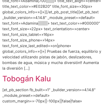
title_font=»Adamina|700|||||||» title_text_align=»center»
title_text_color=»#E02B20″ title_font_size=»30px»
global_colors_info=»{}»][/et_pb_post_title][et_pb_text
_builder_version=»4.14.8″ _module_preset=»default»
text_font=»Adamina||||||||» text_text_color=»#000000″
text_font_size=»22px» text_orientation=»center»
text_font_size_tablet=»16px»
text_font_size_phone=»14px»
text_font_size_last_edited=»on|phone»
global_colors_info=»{}»] Pruebas de fuerza, equilibrio y
velocidad utilizando pistas de jabón, deslizadores,
bombas de agua, música y mucha diversión!! Aumenta
la diversión […]
Tobogán Kalu
[et_pb_section fb_built=»1″ _builder_version=»4.14.8″
_module_preset=»default»
custom_margin=»-70px||-100px||false|false»