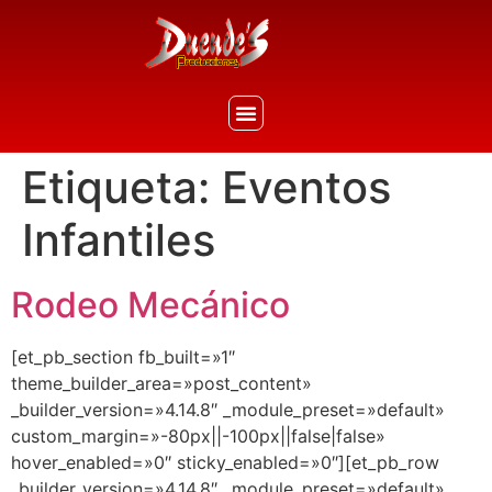
Etiqueta:
Eventos
Infantiles
Rodeo Mecánico
[et_pb_section fb_built=»1″
theme_builder_area=»post_content»
_builder_version=»4.14.8″ _module_preset=»default»
custom_margin=»-80px||-100px||false|false»
hover_enabled=»0″ sticky_enabled=»0″][et_pb_row
_builder_version=»4.14.8″ _module_preset=»default»