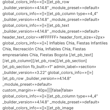
global_colors_info=»{}»][et_pb_row
_builder_version=»4.14.8″ _module_preset=»default»
global_colors_info=»{}»][et_pb_column type=»4_4″
_builder_version=»4.14.8″ _module_preset=»default»
global_colors_info=»{}»][et_pb_text
_builder_version=»4.14.8″ _module_preset=»default»
header_text_color=»#FFFFFF» header_font_size=»2px»
global_colors_info=»{}»] Inflables Chia, Fiestas Infantiles
Chia, Recreación Chia, Inflables Chia, Fiestas
empresariales Chia, Fiestas Bogota [/et_pb_text]
[/et_pb_column][/et_pb_row][/et_pb_section]
[et_pb_section fb_built=»1″ admin_label=»section»
_builder_version=»3.22″ global_colors_info=»{}»]
[et_pb_row _builder_version=»4.14.8″
_module_preset=»default»
custom_margin=»-40px||||false|false»
global_colors_info=»{}»][et_pb_column type=»4_4″
_builder_version=»4.14.8″ _module_preset=»default»
global_colors_info=»{}»][et_pb_image