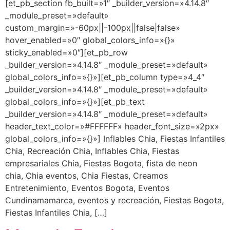
[et_pb_section fb_built=»1″ _builder_version=»4.14.8″
_module_preset=»default»
custom_margin=»-60px||-100px||false|false»
hover_enabled=»0″ global_colors_info=»{}»
sticky_enabled=»0″][et_pb_row
_builder_version=»4.14.8″ _module_preset=»default»
global_colors_info=»{}»][et_pb_column type=»4_4″
_builder_version=»4.14.8″ _module_preset=»default»
global_colors_info=»{}»][et_pb_text
_builder_version=»4.14.8″ _module_preset=»default»
header_text_color=»#FFFFFF» header_font_size=»2px»
global_colors_info=»{}»] Inflables Chia, Fiestas Infantiles
Chia, Recreación Chia, Inflables Chia, Fiestas
empresariales Chia, Fiestas Bogota, fista de neon
chia, Chia eventos, Chia Fiestas, Creamos
Entretenimiento, Eventos Bogota, Eventos
Cundinamamarca, eventos y recreación, Fiestas Bogota,
Fiestas Infantiles Chia, […]