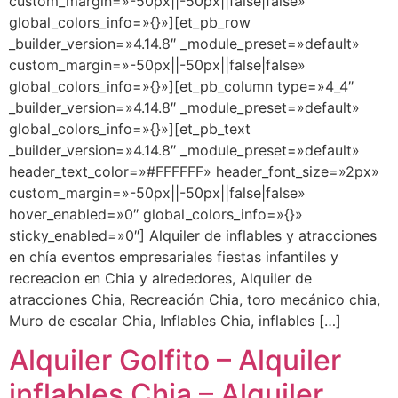
custom_margin=»-50px||-50px||false|false»
global_colors_info=»{}»][et_pb_row
_builder_version=»4.14.8″ _module_preset=»default»
custom_margin=»-50px||-50px||false|false»
global_colors_info=»{}»][et_pb_column type=»4_4″
_builder_version=»4.14.8″ _module_preset=»default»
global_colors_info=»{}»][et_pb_text
_builder_version=»4.14.8″ _module_preset=»default»
header_text_color=»#FFFFFF» header_font_size=»2px»
custom_margin=»-50px||-50px||false|false»
hover_enabled=»0″ global_colors_info=»{}»
sticky_enabled=»0″] Alquiler de inflables y atracciones
en chía eventos empresariales fiestas infantiles y
recreacion en Chia y alrededores, Alquiler de
atracciones Chia, Recreación Chia, toro mecánico chia,
Muro de escalar Chia, Inflables Chia, inflables […]
Alquiler Golfito – Alquiler
inflables Chia – Alquiler