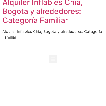
Alquiler Inflables Chia,
Bogota y alrededores:
Categoría Familiar
Alquiler Inflables Chia, Bogota y alrededores: Categoría
Familiar
+573118096729
+573138995192
info@duendesproducciones.com
Chia, Cundinamarca. Colombia
Duendes Producciones es propiedad de Inversiones Kaluz
SAS