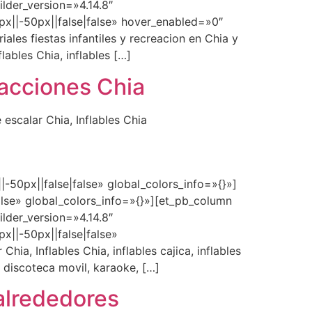
lder_version=»4.14.8″
||-50px||false|false» hover_enabled=»0″
ales fiestas infantiles y recreacion en Chia y
lables Chia, inflables […]
tracciones Chia
 escalar Chia, Inflables Chia
-50px||false|false» global_colors_info=»{}»]
lse» global_colors_info=»{}»][et_pb_column
lder_version=»4.14.8″
||-50px||false|false»
hia, Inflables Chia, inflables cajica, inflables
, discoteca movil, karaoke, […]
 alrededores