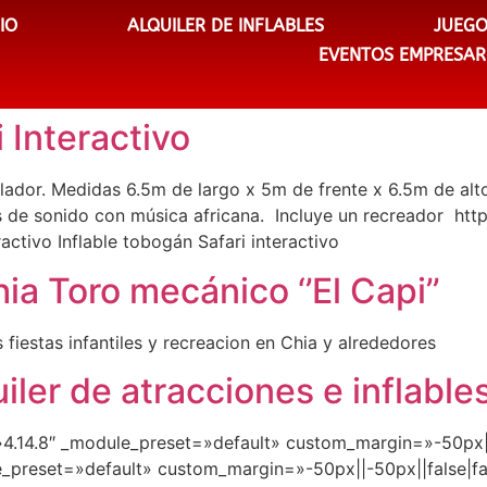
CIO
ALQUILER DE INFLABLES
JUEGO
EVENTOS EMPRESAR
 Interactivo
lador. Medidas 6.5m de largo x 5m de frente x 6.5m de alt
os de sonido con música africana. Incluye un recreador ht
ractivo Inflable tobogán Safari interactivo
ia Toro mecánico ‘’El Capi’’
 fiestas infantiles y recreacion en Chia y alrededores
ler de atracciones e inflable
=»4.14.8″ _module_preset=»default» custom_margin=»-50px||
e_preset=»default» custom_margin=»-50px||-50px||false|fa