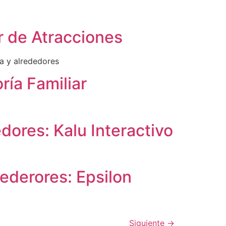
er de Atracciones
ia y alrededores
ría Familiar
edores: Kalu Interactivo
rederores: Epsilon
Siguiente
→