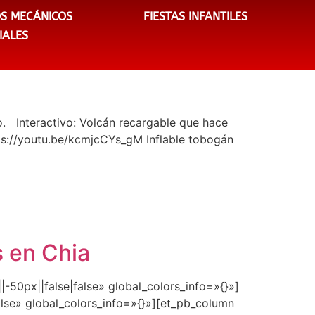
S MECÁNICOS
FIESTAS INFANTILES
IALES
o. Interactivo: Volcán recargable que hace
tps://youtu.be/kcmjcCYs_gM Inflable tobogán
s en Chia
-50px||false|false» global_colors_info=»{}»]
lse» global_colors_info=»{}»][et_pb_column