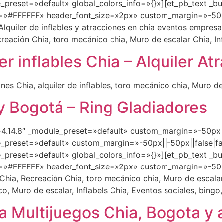
_preset=»default» global_colors_info=»{}»][et_pb_text _bui
r=»#FFFFFF» header_font_size=»2px» custom_margin=»-50px
lquiler de inflables y atracciones en chía eventos empresari
reación Chia, toro mecánico chia, Muro de escalar Chia, Inf
ler inflables Chia – Alquiler A
ones Chia, alquiler de inflables, toro mecánico chia, Muro de
 y Bogotá – Ring Gladiadores
=»4.14.8″ _module_preset=»default» custom_margin=»-50px||
e_preset=»default» custom_margin=»-50px||-50px||false|fa
_preset=»default» global_colors_info=»{}»][et_pb_text _bui
=»#FFFFFF» header_font_size=»2px» custom_margin=»-50px
Chia, Recreación Chia, toro mecánico chia, Muro de escalar C
o, Muro de escalar, Inflabels Chia, Eventos sociales, bingo
ha Multijuegos Chia, Bogota y